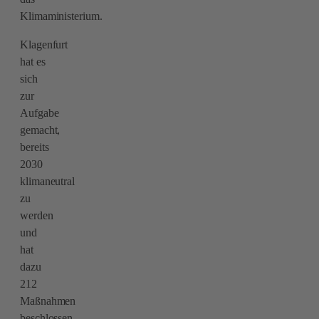
Klimaministerium.
Klagenfurt
hat es
sich
zur
Aufgabe
gemacht,
bereits
2030
klimaneutral
zu
werden
und
hat
dazu
212
Maßnahmen
beschlossen.